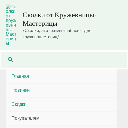
Перейти
к
Сколки от Кружевницы-
содержимому
Мастерицы
/Сколки, это схемы-шаблоны для
кружевоплетения/
Поиск
Главная
Новинки
Скидки
Покупателям