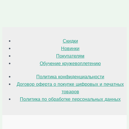
о
в
в
Скидки
Новинки
Покупателям
Обучение кружевоплетению
Политика конфиденциальности
Договор оферта о покупке цифровых и печатных
товаров
Политика по обработке персональных данных