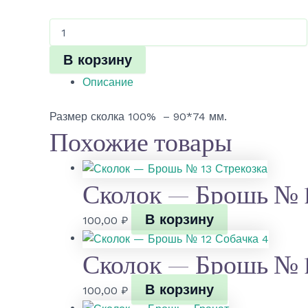
Количество
товара
Сколок
В корзину
-
Брошь
Описание
№
27
Размер сколка 100% – 90*74 мм.
Пчелка
Похожие товары
Сколок — Брошь № 1
В корзину
100,00
₽
Сколок — Брошь № 1
В корзину
100,00
₽