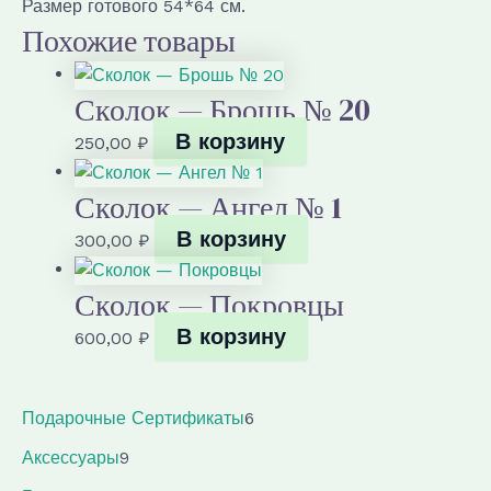
Размер готового 54*64 см.
Похожие товары
Сколок — Брошь № 20
В корзину
250,00
₽
Сколок — Ангел № 1
В корзину
300,00
₽
Сколок — Покровцы
В корзину
600,00
₽
6
Подарочные Сертификаты
6
т
9
Аксессуары
9
о
т