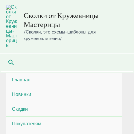
Перейти
к
Сколки от Кружевницы-
содержимому
Мастерицы
/Сколки, это схемы-шаблоны для
кружевоплетения/
Поиск
Главная
Новинки
Скидки
Покупателям