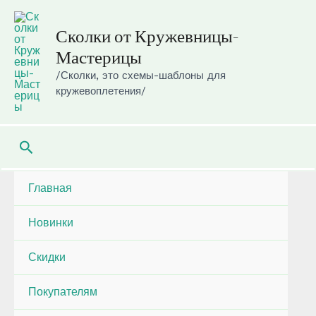
Перейти
к
Сколки от Кружевницы-
содержимому
Мастерицы
/Сколки, это схемы-шаблоны для
кружевоплетения/
Поиск
Главная
Новинки
Скидки
Покупателям