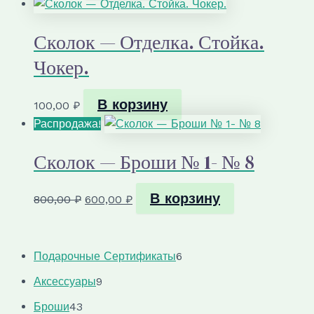
Сколок — Отделка. Стойка.
Чокер.
В корзину
100,00
₽
Распродажа!
Сколок — Броши № 1- № 8
В корзину
Первоначальная
Текущая
800,00
₽
600,00
₽
цена
цена:
составляла
600,00 ₽.
800,00 ₽.
6
Подарочные Сертификаты
6
т
9
Аксессуары
9
о
т
4
в
Броши
43