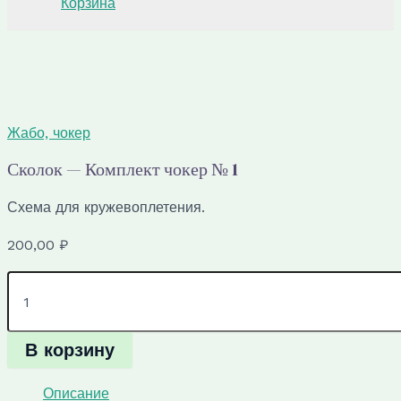
Корзина
Жабо, чокер
Сколок — Комплект чокер № 1
Схема для кружевоплетения.
200,00
₽
Количество
товара
Сколок
—
В корзину
Комплект
чокер
№
Описание