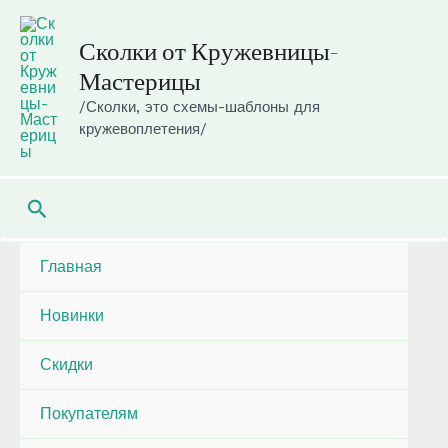
Перейти
к
Сколки от Кружевницы-
содержимому
Мастерицы
/Сколки, это схемы-шаблоны для
кружевоплетения/
Поиск
Главная
Новинки
Скидки
Покупателям