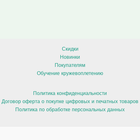
в
а
а
о
р
р
в
о
о
в
в
Скидки
Новинки
Покупателям
Обучение кружевоплетению
Политика конфиденциальности
Договор оферта о покупке цифровых и печатных товаров
Политика по обработке персональных данных