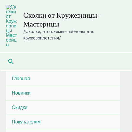
Перейти
к
Сколки от Кружевницы-
содержимому
Мастерицы
/Сколки, это схемы-шаблоны для
кружевоплетения/
Поиск
Главная
Новинки
Скидки
Покупателям