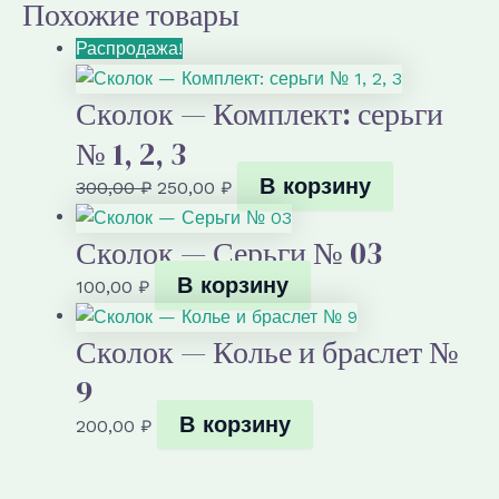
Похожие товары
Комплект
№
Распродажа!
1:
колье,
серьги.
Сколок — Комплект: серьги
№ 1, 2, 3
В корзину
Первоначальная
Текущая
300,00
₽
250,00
₽
цена
цена:
Сколок — Серьги № 03
составляла
250,00 ₽.
300,00 ₽.
В корзину
100,00
₽
Сколок — Колье и браслет №
9
В корзину
200,00
₽