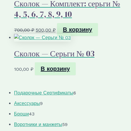
Сколок — Комплект: серьги №
4, 5, 6, 7, 8, 9, 10
В корзину
Первоначальная
Текущая
700,00
₽
500,00
₽
цена
цена:
составляла
500,00 ₽.
Сколок — Серьги № 03
700,00 ₽.
В корзину
100,00
₽
6
Подарочные Сертификаты
6
т
9
Аксессуары
9
о
т
4
в
Броши
43
о
3
а
в
5
Воротники и манжеты
59
т
р