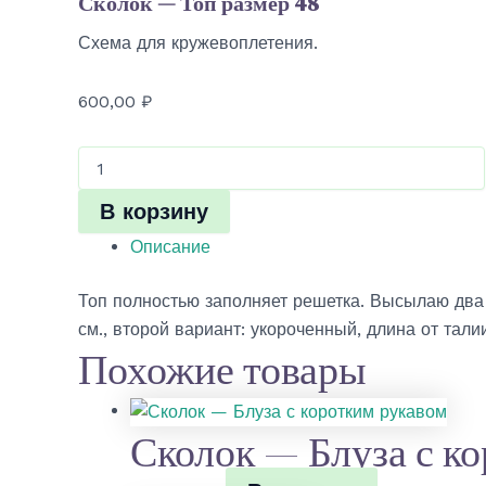
Сколок — Топ размер 48
Схема для кружевоплетения.
600,00
₽
Количество
товара
Сколок
В корзину
—
Топ
Описание
размер
48
Топ полностью заполняет решетка. Высылаю два 
см., второй вариант: укороченный, длина от талии
Похожие товары
Сколок — Блуза с к