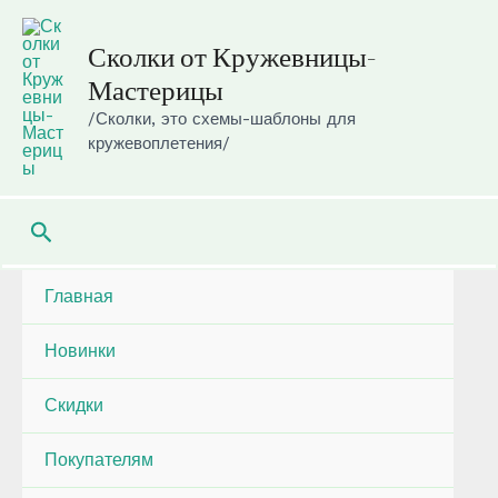
Перейти
к
Сколки от Кружевницы-
содержимому
Мастерицы
/Сколки, это схемы-шаблоны для
кружевоплетения/
Поиск
Главная
Новинки
Скидки
Покупателям