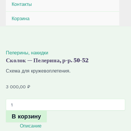
Контакты
Корзина
Пелерины, накидки
Сколок — Пелерина, р-р. 50-52
Схема для кружевоплетения.
3 000,00
₽
Количество
товара
Сколок
В корзину
—
Пелерина,
Описание
р-