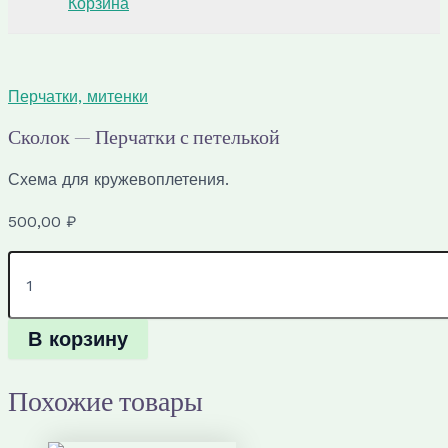
Корзина
Перчатки, митенки
Сколок — Перчатки с петелькой
Схема для кружевоплетения.
500,00
₽
Количество
товара
Сколок
—
В корзину
Перчатки
с
петелькой
Похожие товары