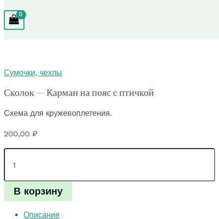
Сумочки, чехлы
Сколок — Карман на пояс с птичкой
Схема для кружевоплетения.
200,00
₽
Количество
товара
Сколок
—
В корзину
Карман
на
пояс
Описание