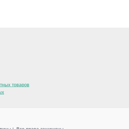
атных товаров
ых