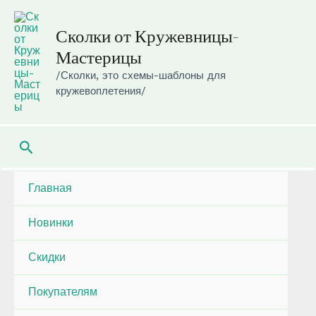
Перейти
к
Сколки от Кружевницы-
содержимому
Мастерицы
/Сколки, это схемы-шаблоны для
кружевоплетения/
Поиск
Главная
Новинки
Скидки
Покупателям