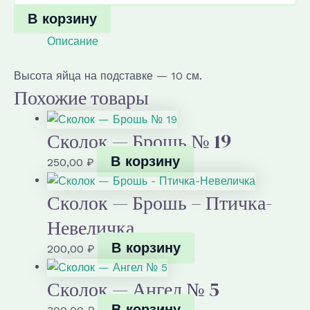
Сколок
В корзину
—
Сувенир
Описание
«Яйцо
пасхальное»
Высота яйца на подставке — 10 см.
№
Похожие товары
1
Сколок — Брошь № 19
В корзину
250,00
₽
Сколок — Брошь – Птичка-
Невеличка
В корзину
200,00
₽
Сколок — Ангел № 5
В корзину