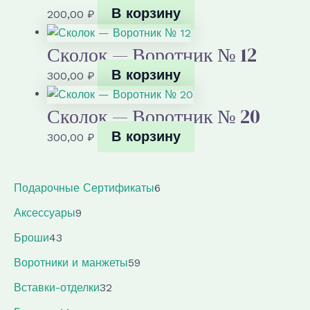
В корзину
200,00
₽
Сколок — Воротник № 12
В корзину
300,00
₽
Сколок — Воротник № 20
В корзину
300,00
₽
6
Подарочные Сертификаты
6
т
9
Аксессуары
9
о
т
4
в
Броши
43
о
3
а
в
5
Воротники и манжеты
59
т
р
а
9
о
3
о
Вставки-отделки
32
р
т
в
2
в