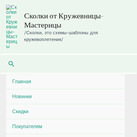
Перейти
к
Сколки от Кружевницы-
содержимому
Мастерицы
/Сколки, это схемы-шаблоны для
кружевоплетения/
Поиск
Главная
Новинки
Скидки
Покупателям