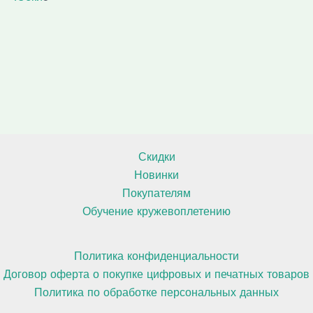
а
т
т
в
р
о
о
а
о
в
в
р
в
а
а
о
р
р
в
о
о
в
в
Скидки
Новинки
Покупателям
Обучение кружевоплетению
Политика конфиденциальности
Договор оферта о покупке цифровых и печатных товаров
Политика по обработке персональных данных