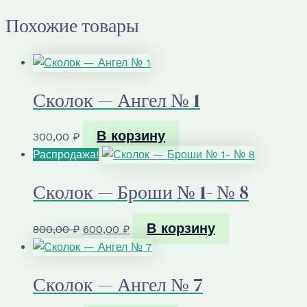
Похожие товары
Сколок — Ангел № 1
В корзину
300,00
₽
Распродажа!
Сколок — Броши № 1- № 8
В корзину
Первоначальная
Текущая
800,00
₽
600,00
₽
цена
цена:
составляла
600,00 ₽.
Сколок — Ангел № 7
800,00 ₽.