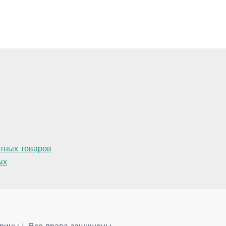
атных товаров
ых