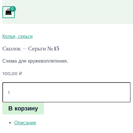
Колье, серьги
Сколок — Серьги № 15
Схема для кружевоплетения.
100,00
₽
Количество
товара
Сколок
—
В корзину
Серьги
№
15
Описание